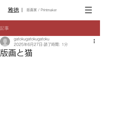
雅徳
​版画家 / Printmaker
記事
gatokugatokugatoku
2025年6月27日
読了時間: 1分
版画と猫